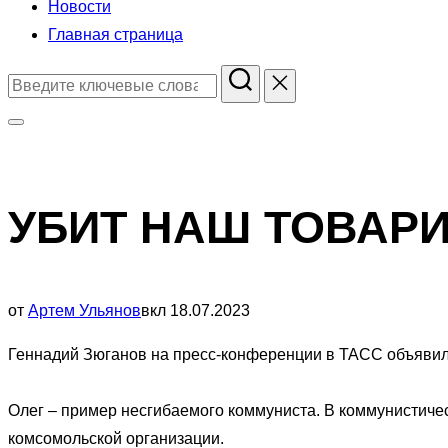
Новости
Главная страница
Поиск
по:
Переключить
боковую
панель
УБИТ НАШ ТОВАР
и
навигацию
Опубликовано
от
Артем Ульянов
вкл
18.07.2023
Геннадий Зюганов на пресс-конференции в ТАСС объявил 
Олег – пример несгибаемого коммуниста. В коммунистичес
комсомольской организации.