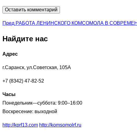
Навигация
Пред
Пред
РАБОТА ЛЕНИНСКОГО КОМСОМОЛА В СОВРЕМЕ
по
Найдите нас
записям
Адрес
г.Саранск, ул.Советская, 105А
+7 (8342) 47-82-52
Часы
Понедельник—суббота: 9:00–16:00
Воскресение: выходной
http://kprf13.com
http://komsomolrf.ru