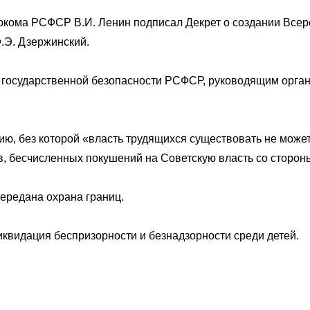
аркома РСФСР В.И. Ленин подписал Декрет о создании Всер
.Э. Дзержинский.
 государственной безопасности РСФСР, руководящим орга
, без которой «власть трудящихся существовать не может,
 бесчисленных покушений на Советскую власть со стороны
передана охрана границ.
иквидация беспризорности и безнадзорности среди детей.