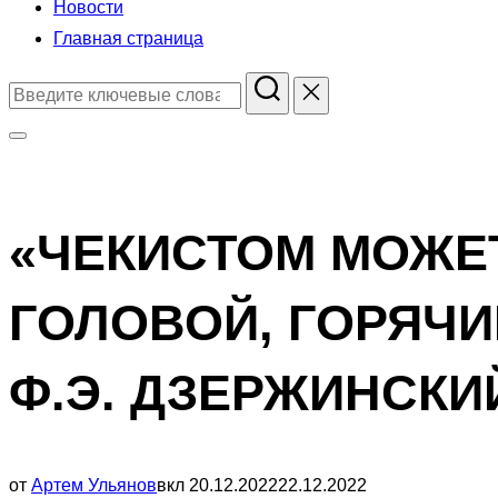
Новости
Главная страница
Поиск
по:
Переключить
боковую
панель
«ЧЕКИСТОМ МОЖЕ
и
навигацию
ГОЛОВОЙ, ГОРЯЧИ
Ф.Э. ДЗЕРЖИНСКИ
Опубликовано
от
Артем Ульянов
вкл
20.12.2022
22.12.2022