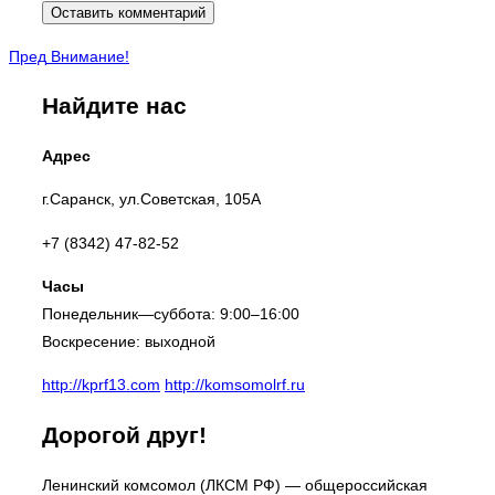
Навигация
Пред
Пред
Внимание!
по
Найдите нас
записям
Адрес
г.Саранск, ул.Советская, 105А
+7 (8342) 47-82-52
Часы
Понедельник—суббота: 9:00–16:00
Воскресение: выходной
http://kprf13.com
http://komsomolrf.ru
Дорогой друг!
Ленинский комсомол (ЛКСМ РФ) — общероссийская