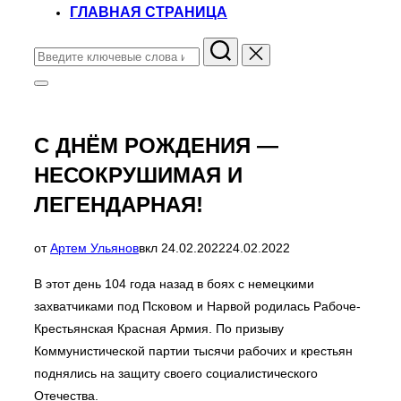
ГЛАВНАЯ СТРАНИЦА
Поиск
по:
Переключить
боковую
панель
и
С ДНЁМ РОЖДЕНИЯ —
навигацию
НЕСОКРУШИМАЯ И
ЛЕГЕНДАРНАЯ!
Опубликовано
от
Артем Ульянов
вкл
24.02.2022
24.02.2022
В этот день 104 года назад в боях с немецкими
захватчиками под Псковом и Нарвой родилась Рабоче-
Крестьянская Красная Армия. По призыву
Коммунистической партии тысячи рабочих и крестьян
поднялись на защиту своего социалистического
Отечества.